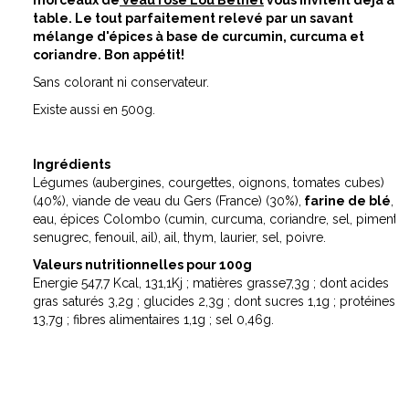
table. Le tout parfaitement relevé par un savant
mélange d'épices à base de curcumin, curcuma et
coriandre. Bon appétit!
Sans colorant ni conservateur.
Existe aussi en 500g.
Ingrédients
Légumes (aubergines, courgettes, oignons, tomates cubes)
(40%), viande de veau du Gers (France) (30%),
farine de blé
,
eau, épices Colombo (cumin, curcuma, coriandre, sel, piment,
senugrec, fenouil, ail), ail, thym, laurier, sel, poivre.
Valeurs nutritionnelles pour 100g
Energie 547,7 Kcal, 131,1Kj ; matières grasse7,3g ; dont acides
gras saturés 3,2g ; glucides 2,3g ; dont sucres 1,1g ; protéines
13,7g ; fibres alimentaires 1,1g ; sel 0,46g.