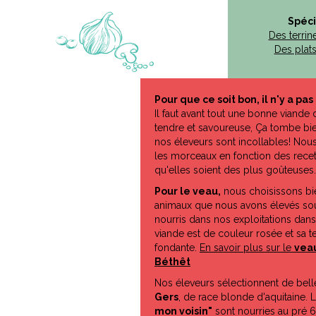
Spéci
Des terrin
Des plats
Pour que ce soit bon, il n'y a pas
Il faut avant tout une bonne viande 
tendre et savoureuse, Ça tombe bien
nos éleveurs sont incollables! Nou
les morceaux en fonction des recet
qu'elles soient des plus goûteuses.
Pour le veau,
nous choisissons bi
animaux que nous avons élevés sou
nourris dans nos exploitations dans
viande est de couleur rosée et sa te
fondante.
En savoir plus sur le
vea
Béthêt
Nos éleveurs sélectionnent de bell
Gers
, de race blonde d'aquitaine. L
mon voisin"
sont nourries au pré 6