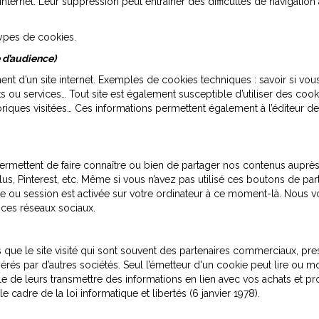
ternet. Leur suppression peut entrainer des difficultés de navigation a
 types de cookies.
d’audience)
t d’un site internet. Exemples de cookies techniques : savoir si vou
s ou services… Tout site est également susceptible d’utiliser des coo
riques visitées… Ces informations permettent également à l’éditeur de 
s permettent de faire connaître ou bien de partager nos contenus auprès 
s, Pinterest, etc. Même si vous n’avez pas utilisé ces boutons de part
pte ou session est activée sur votre ordinateur à ce moment-là. Nous 
 ces réseaux sociaux.
ue le site visité qui sont souvent des partenaires commerciaux, prest
érés par d’autres sociétés. Seul l’émetteur d'un cookie peut lire ou mo
le de leurs transmettre des informations en lien avec vos achats et pro
 cadre de la loi informatique et libertés (6 janvier 1978).