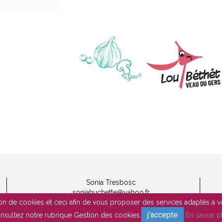
Sonia Tresbosc
soniahuchette@yahoo.fr
Tél : 06 31 35 75 45
tion de cookies et ceci afin de vous proposer des services adaptés à v
j'accepte
nsultez notre rubrique Gestion des cookies.
En savoir p