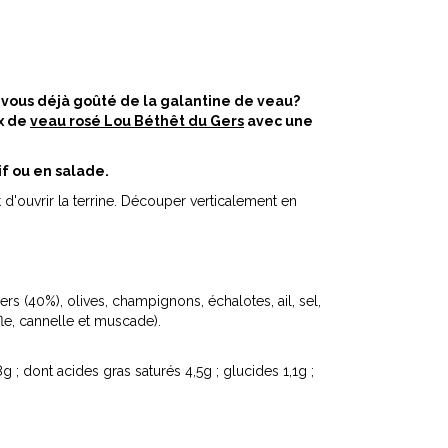
 vous déjà goûté de la galantine de veau?
x de
veau rosé Lou Béthêt du Gers
avec une
if ou en salade.
 d'ouvrir la terrine. Découper verticalement en
s (40%), olives, champignons, échalotes, ail, sel,
ofle, cannelle et muscade).
g ; dont acides gras saturés 4,5g ; glucides 1,1g ;